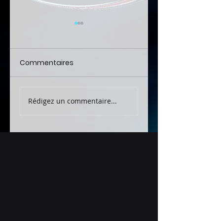
Commentaires
Audit de système
Audit de projet d
Rédigez un commentaire...
géomatique
transformation