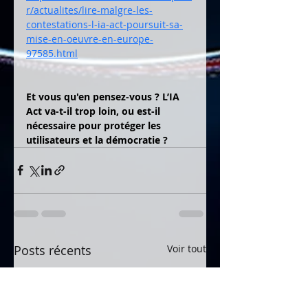
r/actualites/lire-malgre-les-
contestations-l-ia-act-poursuit-sa-
mise-en-oeuvre-en-europe-
97585.html
Et vous qu'en pensez-vous ? L’IA 
Act va-t-il trop loin, ou est-il 
nécessaire pour protéger les 
utilisateurs et la démocratie ?
Posts récents
Voir tout