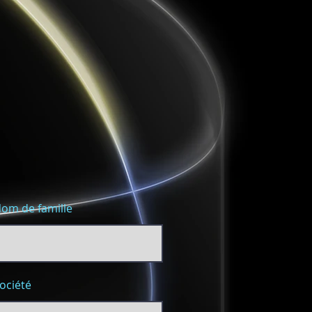
om de famille
ociété