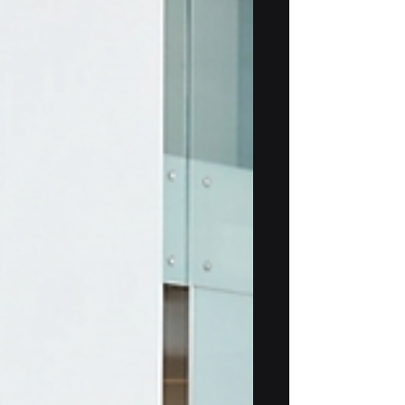
Une équipe marketing qui adopte un
nouvel outil sans jamais consulter la
direction. La plupart du temps, personne
n'a demandé la permission — et
personne n'a documenté ce qui se passe
avec ces données une fois qu'elles
quittent votre entrepri