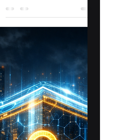
18 mars
3 min de lecture
IA
Fast Tech, IA et gaspillage
énergétique
Si rien n’est fait, la croissance effrénée de
l’IA pourrait aggraver les tensions sur
l’eau, l’électricité et les métaux, tout en
creusant son empreinte carbone. Les
experts appellent à une prise de
conscience collective : développer une IA
« avec sobriété » n’est plus une option,
mais une condition de survie