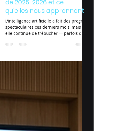
Les plus belles erreurs IA
de 2025-2026 et ce
qu’elles nous apprennent
L'intelligence artificielle a fait des progrès
spectaculaires ces derniers mois, mais
elle continue de trébucher — parfois de
façon comique, parfois de façon
inquiétante. Ces ratés ne sont pas de
simples anecdotes : ils révèlent les
limites structurelles des modèles actuels
et posent des questions concrètes sur la
manière dont on les déploie. Voici un
tour d'horizon des erreurs les plus
marquantes, et ce qu'elles disent de l'état
réel de la technologie. 1. Quand des
cabinets